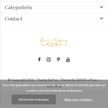
Categorieën
Contact
© Copyright
2026
- Theme RePos - Theme By
DMWS
x
Plus+
-
Door het gebruiken van onze website, ga je akkoord met het gebruik van
RSS-feed
cookies om onze website te verbeteren.
Dit bericht verbergen
Meer over cookies »