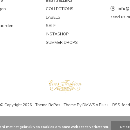
le
BESTSELLERS
info@
gen
COLLECTIONS
send us a
LABELS
aarden
SALE
INSTASHOP
SUMMER DROPS
© Copyright
2026
- Theme RePos - Theme By
DMWS
x
Plus+
-
RSS-feed
ord met het gebruik van cookies om onze website te verbeteren.
Dit be