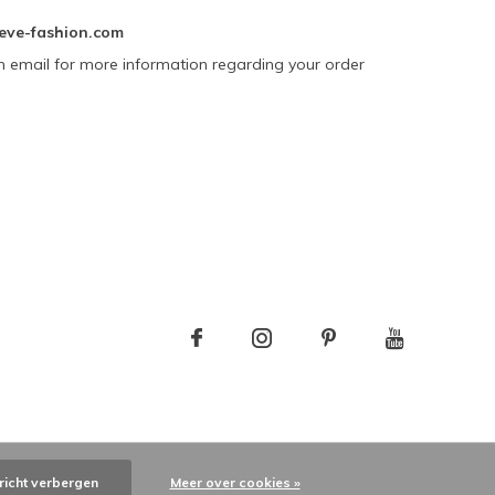
eve-fashion.com
n email for more information regarding your order
richt verbergen
Meer over cookies »