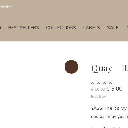
Newest & Trending Collections
G
BESTSELLERS
COLLECTIONS
LABELS
SALE
Quay - I
0
0
:
0
0
:
0
0
:
0
0
€ 5,00
€ 10,00
Incl. btw
YASS! The It's My
season! Slay your