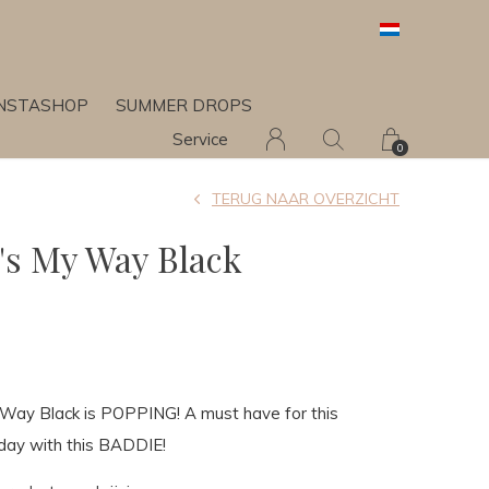
INSTASHOP
SUMMER DROPS
Service
0
TERUG NAAR OVERZICHT
t's My Way Black
 Way Black is POPPING! A must have for this
 day with this BADDIE!