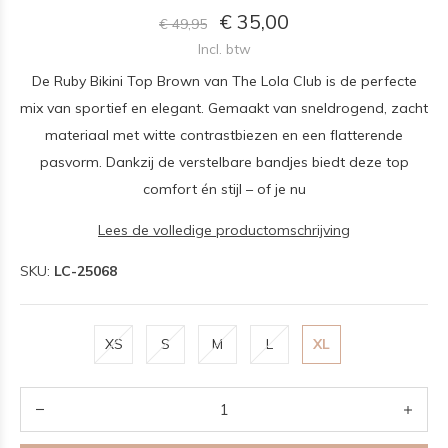
€ 35,00
€ 49,95
Incl. btw
De Ruby Bikini Top Brown van The Lola Club is de perfecte
mix van sportief en elegant. Gemaakt van sneldrogend, zacht
materiaal met witte contrastbiezen en een flatterende
pasvorm. Dankzij de verstelbare bandjes biedt deze top
comfort én stijl – of je nu
Lees de volledige productomschrijving
SKU:
LC-25068
XS
S
M
L
XL