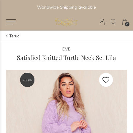
Worldwide Shipping available
0
Terug
EVE
Satisfied Knitted Turtle Neck Set Lila
-60%
-60%
-60%