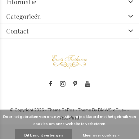
Informatie
Categorieën
Contact
© Copyright
2026
- Theme RePos - Theme By
DMWS
x
Plus+
-
Door het gebruiken van onze website, ga je akkoord met het gebruik van
RSS-feed
cookies om onze website te verbeteren.
Dit bericht verbergen
Meer over cookies »