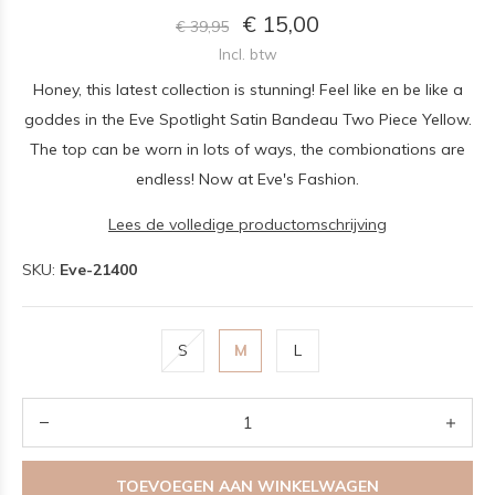
€ 15,00
€ 39,95
Incl. btw
Honey, this latest collection is stunning! Feel like en be like a
goddes in the Eve Spotlight Satin Bandeau Two Piece Yellow.
The top can be worn in lots of ways, the combionations are
endless! Now at Eve's Fashion.
Lees de volledige productomschrijving
SKU:
Eve-21400
S
M
L
TOEVOEGEN AAN WINKELWAGEN