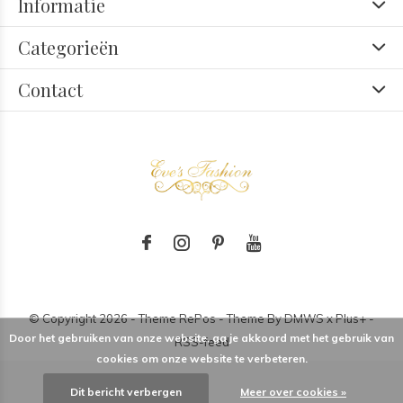
Informatie
Categorieën
Contact
© Copyright
2026
- Theme RePos - Theme By
DMWS
x
Plus+
-
Door het gebruiken van onze website, ga je akkoord met het gebruik van
RSS-feed
cookies om onze website te verbeteren.
Dit bericht verbergen
Meer over cookies »