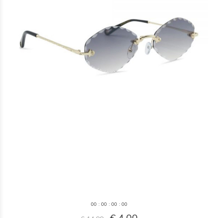
0
0
:
0
0
:
0
0
:
0
0
€ 4,00