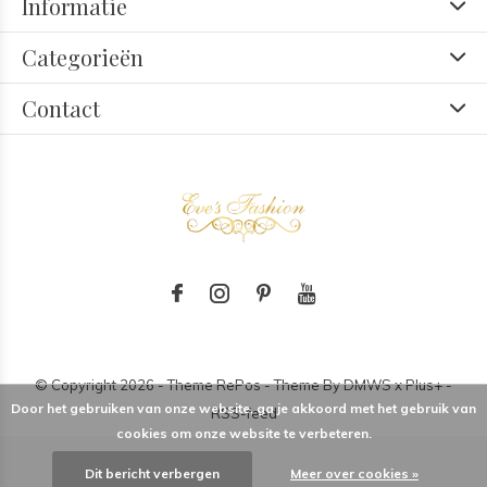
Informatie
Categorieën
Contact
© Copyright
2026
- Theme RePos - Theme By
DMWS
x
Plus+
-
Door het gebruiken van onze website, ga je akkoord met het gebruik van
RSS-feed
cookies om onze website te verbeteren.
Dit bericht verbergen
Meer over cookies »