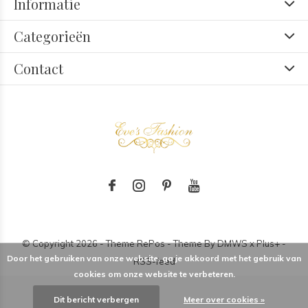
Informatie
Categorieën
Contact
© Copyright
2026
- Theme RePos - Theme By
DMWS
x
Plus+
-
Door het gebruiken van onze website, ga je akkoord met het gebruik van
RSS-feed
cookies om onze website te verbeteren.
Dit bericht verbergen
Meer over cookies »