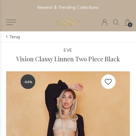
Newest & Trending Collections
0
Terug
EVE
Vision Classy Linnen Two Piece Black
-64%
-64%