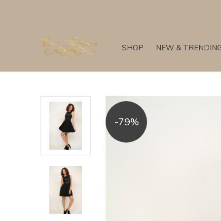
SHOP
NEW & TRENDIN
-79%