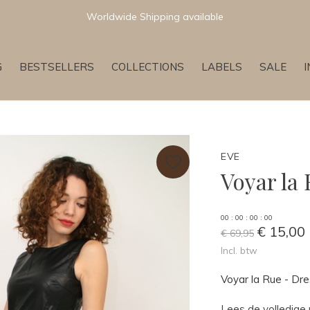
Worldwide Shipping available
G
BESTSELLERS
COLLECTIONS
LABELS
SALE
EVE
Voyar la
0
0
:
0
0
:
0
0
:
0
0
€ 15,00
€ 69,95
Incl. btw
Voyar la Rue - Dr
Lees de volledige 