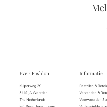
Mel
Eve’s Fashion
Informatie
Kuiperweg 2C
Bestellen & Betal
3449 JA Woerden
Verzenden & Ret
The Netherlands
Voorwaarden Sa
info@eve-fashion.com
Veelgestelde vra