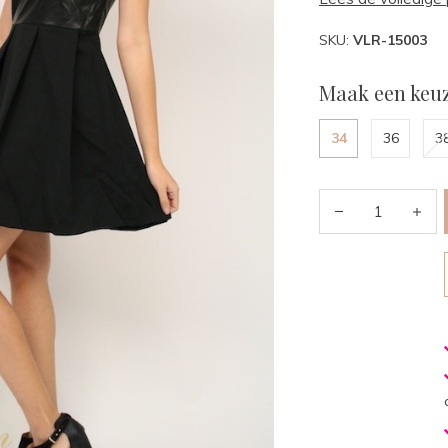
SKU:
VLR-15003
Maak een keuz
34
36
3