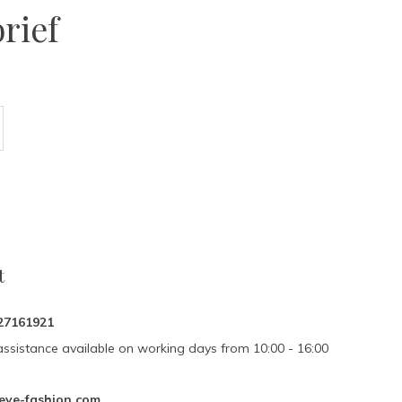
rief
t
27161921
assistance available on working days from 10:00 - 16:00
eve-fashion.com