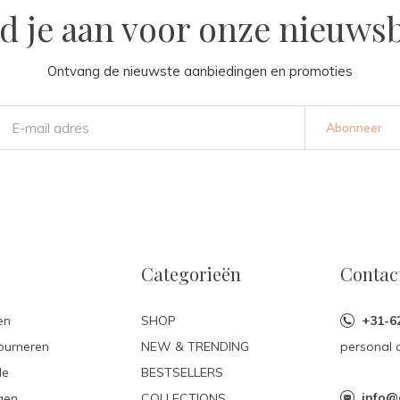
d je aan voor onze nieuwsb
Ontvang de nieuwste aanbiedingen en promoties
Abonneer
Categorieën
Contac
en
SHOP
+31-6
ourneren
NEW & TRENDING
personal 
le
BESTSELLERS
info@
gen
COLLECTIONS