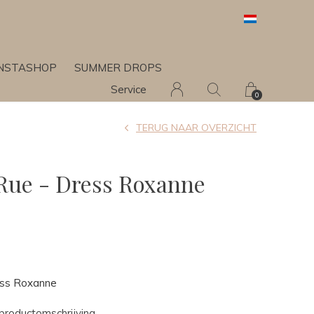
INSTASHOP
SUMMER DROPS
Service
0
TERUG NAAR OVERZICHT
 Rue - Dress Roxanne
ess Roxanne
productomschrijving