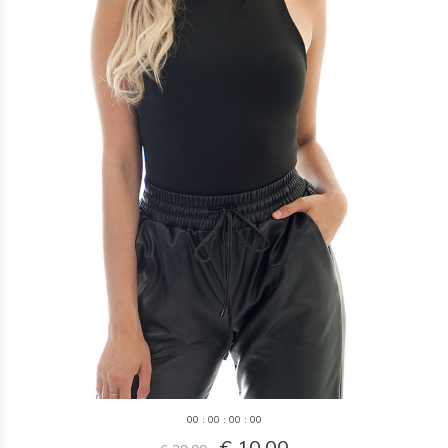
0
0
:
0
0
:
0
0
:
0
0
€ 10,00