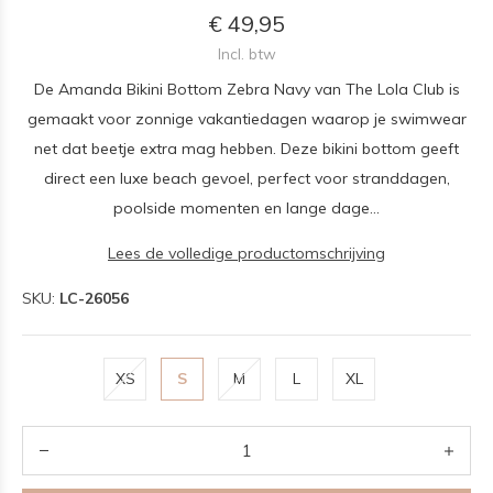
€ 49,95
Incl. btw
De Amanda Bikini Bottom Zebra Navy van The Lola Club is
gemaakt voor zonnige vakantiedagen waarop je swimwear
net dat beetje extra mag hebben. Deze bikini bottom geeft
direct een luxe beach gevoel, perfect voor stranddagen,
poolside momenten en lange dage...
Lees de volledige productomschrijving
SKU:
LC-26056
XS
S
M
L
XL