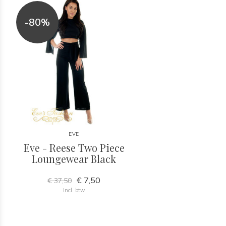
-80%
EVE
Eve - Reese Two Piece
Loungewear Black
€ 7,50
€ 37,50
Incl. btw