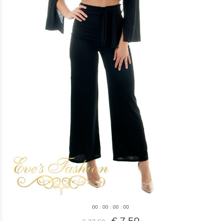
0
0
:
0
0
:
0
0
:
0
0
€ 7,50