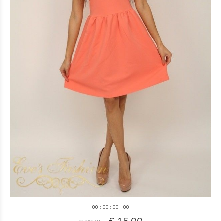
0
0
:
0
0
:
0
0
:
0
0
€ 15,00