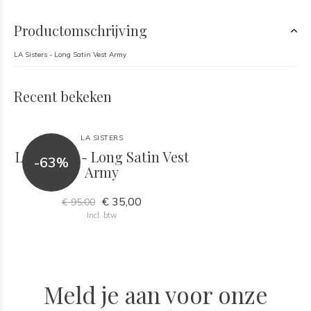
Productomschrijving
LA Sisters - Long Satin Vest Army
Recent bekeken
LA SISTERS
LA Sisters - Long Satin Vest
-63%
Army
€ 35,00
€ 95,00
Incl. btw
Meld je aan voor onze