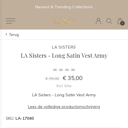
Newest & Trending Collections
0
Terug
LA SISTERS
LA Sisters - Long Satin Vest Army
0
0
:
0
0
:
0
0
:
0
0
€ 35,00
€ 95,00
Incl. btw
LA Sisters - Long Satin Vest Army
Lees de volledige productomschrijving
SKU:
LA-17040