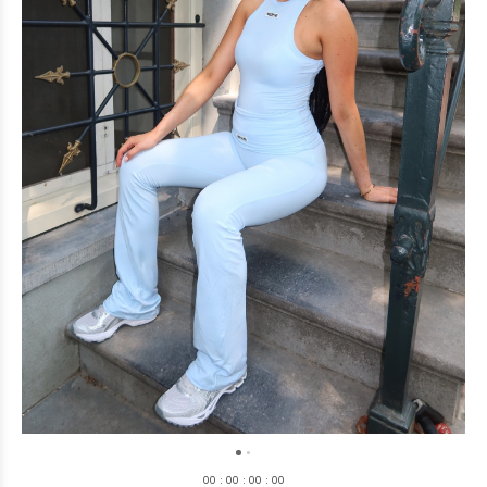
0
0
:
0
0
:
0
0
:
0
0