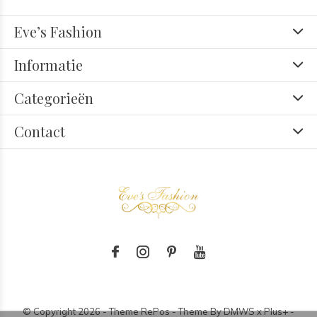
Eve’s Fashion
Informatie
Categorieën
Contact
© Copyright
2026
- Theme RePos - Theme By
DMWS
x
Plus+
-