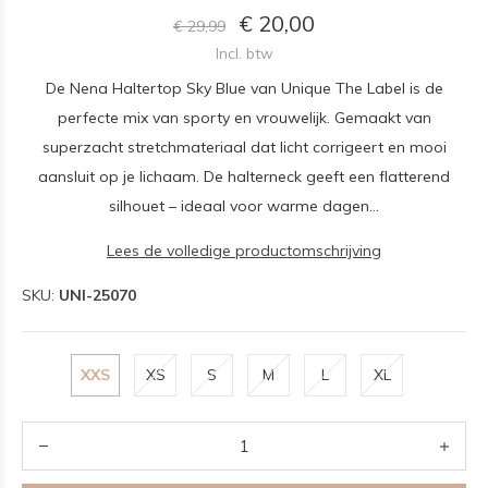
€ 20,00
€ 29,99
Incl. btw
De Nena Haltertop Sky Blue van Unique The Label is de
perfecte mix van sporty en vrouwelijk. Gemaakt van
superzacht stretchmateriaal dat licht corrigeert en mooi
aansluit op je lichaam. De halterneck geeft een flatterend
silhouet – ideaal voor warme dagen...
Lees de volledige productomschrijving
SKU:
UNI-25070
XXS
XS
S
M
L
XL