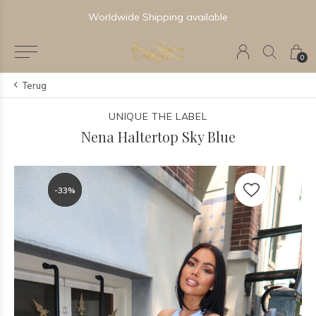
Newest & Trending Collections
0
Terug
UNIQUE THE LABEL
Nena Haltertop Sky Blue
-33%
-33%
-33%