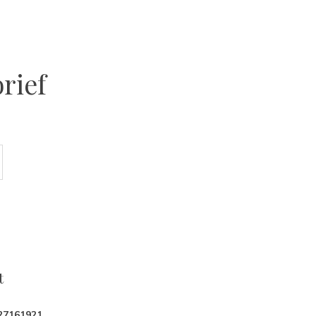
rief
t
27161921