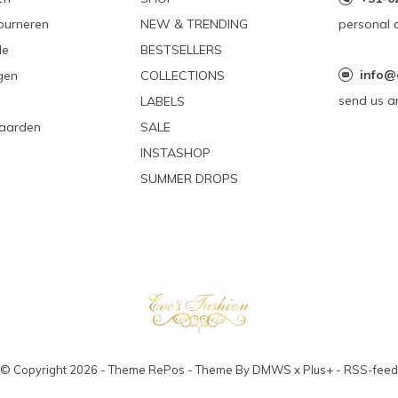
ourneren
NEW & TRENDING
personal 
le
BESTSELLERS
info@
gen
COLLECTIONS
send us a
LABELS
aarden
SALE
INSTASHOP
SUMMER DROPS
© Copyright
2026
- Theme RePos - Theme By
DMWS
x
Plus+
-
RSS-feed