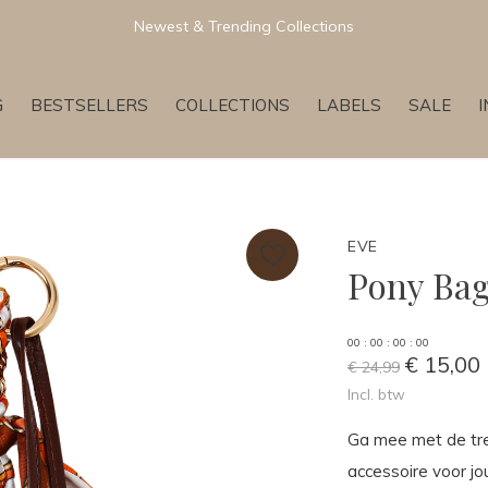
Newest & Trending Collections
G
BESTSELLERS
COLLECTIONS
LABELS
SALE
EVE
Pony Ba
0
0
:
0
0
:
0
0
:
0
0
€ 15,00
€ 24,99
Incl. btw
Ga mee met de tre
accessoire voor jo